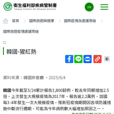
主
EN
要
內
首頁
國際旅遊與健康
國際疫情及建議等級
容
區
國際旅遊疫情建議等級
ALT+C
:::
韓國-猩紅熱
回
上
取
一
得
頁
資料來源：韓國疾管廳
，2025/6/4
短
網
韓國
今年截至5/24累計報告3,800餘例，較去年同期增加2.5
址
倍，上次發生大規模疫情為2017年，報告逾2.2萬例，該國
每3-4年發生一次大規模疫情，惟新冠疫情期間因各項防護措
施中斷流行週期，可能為今年病例數大幅增加原因之一。