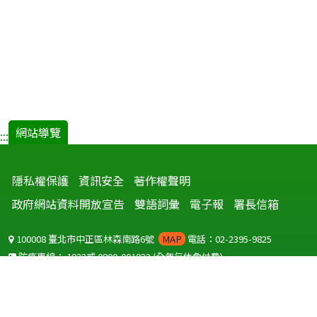
網站導覽
:::
隱私權保護
資訊安全
著作權聲明
政府網站資料開放宣告
雙語詞彙
電子報
署長信箱
100008 臺北市中正區林森南路6號
MAP
電話：02-2395-9825
防疫專線：
1922
或
0800-001922
(全年無休免付費)
聽語障服務免付費傳真：
0800-655955
國外可撥打
+886-800-001922
(自國外撥打回國須自付國際電話費用)
Copyright © 2026 衛生福利部 疾病管制署. All rights reserved.