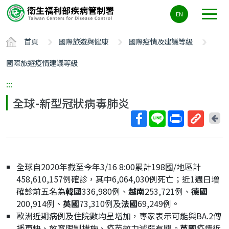
主
EN
要
內
首頁
國際旅遊與健康
國際疫情及建議等級
容
區
國際旅遊疫情建議等級
ALT+C
:::
全球-新型冠狀病毒肺炎
回
上
取
一
得
頁
短
全球自2020年截至今年3/16 8:00累計198國/地區計
網
458,610,157例確診，其中6,064,030例死亡；近1週日增
址
確診前五名為
韓國
336,980例、
越南
253,721例、
德國
200,914例、
英國
73,310例及
法國
69,249例。
歐洲近期病例及住院數均呈增加，專家表示可能與BA.2傳
播更快、放寬限制措施、疫苗效力減弱有關。
英國
疫情近