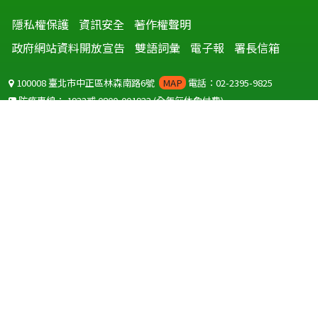
隱私權保護
資訊安全
著作權聲明
政府網站資料開放宣告
雙語詞彙
電子報
署長信箱
100008 臺北市中正區林森南路6號
MAP
電話：02-2395-9825
防疫專線：
1922
或
0800-001922
(全年無休免付費)
聽語障服務免付費傳真：
0800-655955
國外可撥打
+886-800-001922
(自國外撥打回國須自付國際電話費用)
Copyright © 2026 衛生福利部 疾病管制署. All rights reserved.
本網站建議使用 IE10 以上版本瀏覽器及以1920x1080解析度，以獲得最
佳瀏覽體驗。
為提供使用者有文書軟體選擇的權利，本網站提供ODF開放文件格式，
建議您安裝免費開源軟體
(https://www.ndc.gov.tw/cp.aspx?
n=32A75A78342B669D)
或以您慣用的軟體開啟文件。