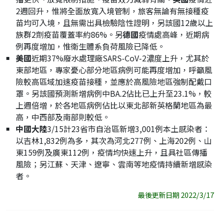
2週回升，惟將全面放寬入境管制，旅客無論有無接種疫
苗均可入境，且無需出具檢驗陰性證明，另該國12歲以上
族群2劑疫苗覆蓋率約86%。另
德國
疫情處高峰，近期病
例再度增加，惟衛生體系負荷風險已降低。
美國
近期37%廢水處理廠SARS-CoV-2濃度上升，尤其於
東部地區，專家憂心部分地區病例可能再度增加，呼籲風
險較高區域加速疫苗接種，並應於高風險地區強制配戴口
罩。另該國預測新增病例中BA.2佔比已上升至23.1%，較
上週倍增，於各地區病例佔比以東北部新英格蘭地區為最
高，中西部及南部則較低。
中國大陸
3/15計23省市自治區新增3,001例本土感染者：
以吉林1,832例為多，其次為河北277例、上海202例、山
東159例及廣東112例，疫情均快速上升，且具社區傳播
風險；另江蘇、天津、遼寧、雲南等地疫情持續新增感染
者。
最後更新日期 2022/3/17