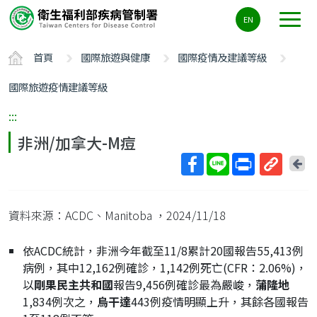
主
EN
要
內
首頁
國際旅遊與健康
國際疫情及建議等級
容
區
國際旅遊疫情建議等級
ALT+C
:::
非洲/加拿大-M痘
回
上
取
一
得
頁
資料來源：ACDC、Manitoba
，2024/11/18
短
網
依ACDC統計，非洲今年截至11/8累計20國報告55,413例
址
病例，其中12,162例確診，1,142例死亡(CFR：2.06%)，
以
剛果民主共和國
報告9,456例確診最為嚴峻，
蒲隆地
1,834例次之，
烏干達
443例疫情明顯上升，其餘各國報告