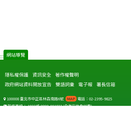
網站導覽
:::
隱私權保護
資訊安全
著作權聲明
政府網站資料開放宣告
雙語詞彙
電子報
署長信箱
100008 臺北市中正區林森南路6號
MAP
電話：02-2395-9825
防疫專線：
1922
或
0800-001922
(全年無休免付費)
聽語障服務免付費傳真：
0800-655955
國外可撥打
+886-800-001922
(自國外撥打回國須自付國際電話費用)
Copyright © 2026 衛生福利部 疾病管制署. All rights reserved.