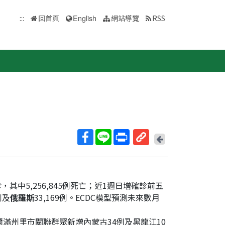
:::
回首頁
English
網站導覽
RSS
回
上
取
一
得
頁
短
例確診，其中5,256,845例死亡；近1週日增確診前五
網
例及
俄羅斯
33,169例。ECDC模型預測未來數月
址
爾滿州里市關聯群聚新增內蒙古34例及黑龍江10