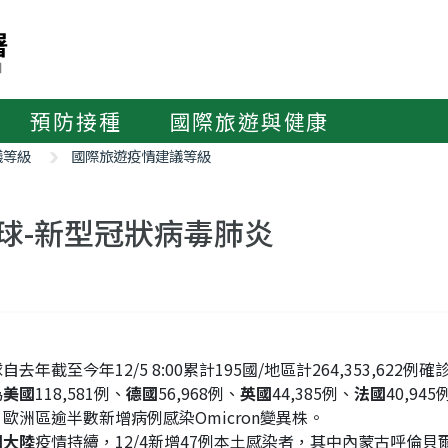
預防接種
國際旅遊與健康
議等級
國際旅遊疫情建議等級
球-新型冠狀病毒肺炎
自去年截至今年12/5 8:00累計195國/地區計264,353,622
為
美國
118,581例、
德國
56,968例、
英國
44,385例、
法國
40,945
歐洲區逾半數新增病例感染Omicron變異株。
國大陸
疫情持續，12/4新增47例本土感染者，其中內蒙古呼倫貝