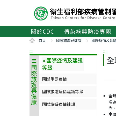
主
要
內
容
區
關於CDC
傳染病與防疫專題
ALT+C
首頁
國際旅遊與健康
國際疫情及建
:::
:::
全
國際疫情及建議
等級
國際旅遊與健康
國際重要疫情
國際旅遊疫情建議等級
全球
名
國際旅遊疫情速訊
內，
中