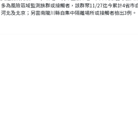
，多為風險區域監測族群或接觸者，該群聚11/27迄今累計4省市
、河北及北京；另雲南隴川縣自集中隔離場所或接觸者檢出3例。