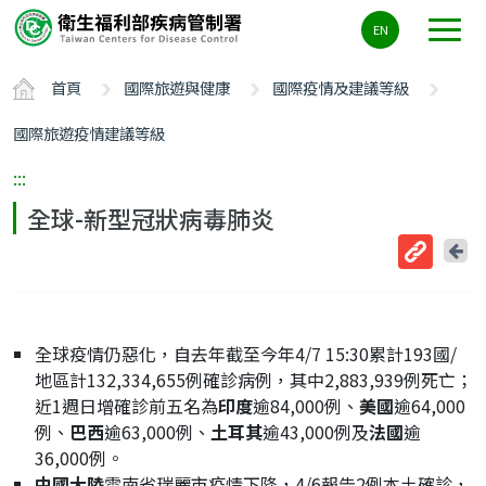
主
EN
要
內
首頁
國際旅遊與健康
國際疫情及建議等級
容
區
國際旅遊疫情建議等級
ALT+C
:::
全球-新型冠狀病毒肺炎
回
上
取
一
得
頁
短
全球疫情仍惡化，自去年截至今年4/7 15:30累計193國/
網
地區計132,334,655例確診病例，其中2,883,939例死亡；
址
近1週日增確診前五名為
印度
逾84,000例、
美國
逾64,000
例、
巴西
逾63,000例、
土耳其
逾43,000例及
法國
逾
36,000例。
中國大陸
雲南省瑞麗市疫情下降，4/6報告2例本土確診，