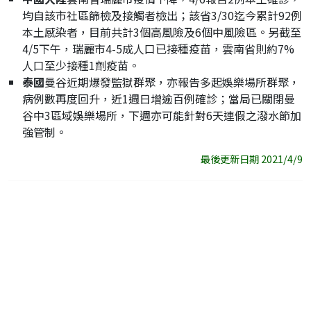
均自該市社區篩檢及接觸者檢出；該省3/30迄今累計92例
本土感染者，目前共計3個高風險及6個中風險區。另截至
4/5下午，瑞麗市4-5成人口已接種疫苗，雲南省則約7%
人口至少接種1劑疫苗。
泰國
曼谷近期爆發監獄群聚，亦報告多起娛樂場所群聚，
病例數再度回升，近1週日增逾百例確診；當局已關閉曼
谷中3區域娛樂場所，下週亦可能針對6天連假之潑水節加
強管制。
最後更新日期 2021/4/9