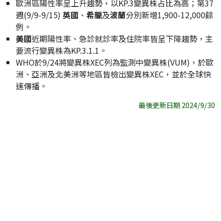
歐洲區陽性率呈上升趨勢，以KP.3變異株占比為高；第37
週(9/9-9/15)
英國
、
希臘
及
波蘭
分別新增1,900-12,000餘
例。
美國
近期陽性率、急診就診率及住院率皆呈下降趨勢，主
要流行變異株為KP.3.1.1。
WHO於9/24將變異株XEC列為監測中變異株(VUM)，於歐
洲、亞洲及北美洲等地區皆檢出變異株XEC，並於全球快
速傳播。
最後更新日期 2024/9/30