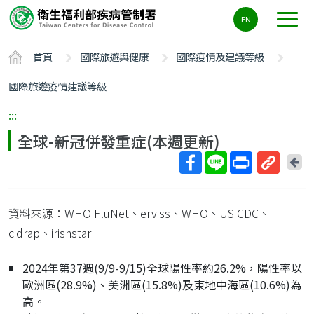
主
EN
要
內
首頁
國際旅遊與健康
國際疫情及建議等級
容
區
國際旅遊疫情建議等級
ALT+C
:::
全球-新冠併發重症(本週更新)
回
上
取
一
得
頁
資料來源：WHO FluNet、erviss、WHO、US CDC、
短
網
cidrap、irishstar
址
2024年第37週(9/9-9/15)全球陽性率約26.2%，陽性率以
歐洲區(28.9%)、美洲區(15.8%)及東地中海區(10.6%)為
高。