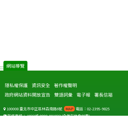
網站導覽
:::
隱私權保護
資訊安全
著作權聲明
政府網站資料開放宣告
雙語詞彙
電子報
署長信箱
100008 臺北市中正區林森南路6號
MAP
電話：02-2395-9825
防疫專線：
1922
或
0800-001922
(全年無休免付費)
聽語障服務免付費傳真：
0800-655955