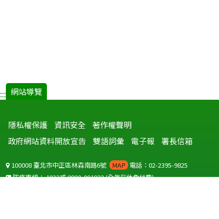
網站導覽
:::
隱私權保護
資訊安全
著作權聲明
政府網站資料開放宣告
雙語詞彙
電子報
署長信箱
100008 臺北市中正區林森南路6號
MAP
電話：02-2395-9825
防疫專線：
1922
或
0800-001922
(全年無休免付費)
聽語障服務免付費傳真：
0800-655955
國外可撥打
+886-800-001922
(自國外撥打回國須自付國際電話費用)
Copyright © 2026 衛生福利部 疾病管制署. All rights reserved.