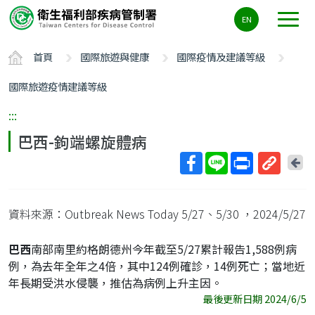
主
EN
要
內
首頁
國際旅遊與健康
國際疫情及建議等級
容
區
國際旅遊疫情建議等級
ALT+C
:::
巴西-鉤端螺旋體病
回
上
取
一
得
頁
資料來源：Outbreak News Today 5/27、5/30
，2024/5/27
短
網
巴西
南部南里約格朗德州今年截至5/27累計報告1,588例病
址
例，為去年全年之4倍，其中124例確診，14例死亡；當地近
年長期受洪水侵襲，推估為病例上升主因。
最後更新日期 2024/6/5