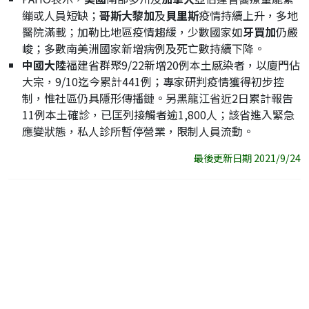
繃或人員短缺；
哥斯大黎加
及
貝里斯
疫情持續上升，多地
醫院滿載；加勒比地區疫情趨緩，少數國家如
牙買加
仍嚴
峻；多數南美洲國家新增病例及死亡數持續下降。
中國大陸
福建省群聚9/22新增20例本土感染者，以廈門佔
大宗，9/10迄今累計441例；專家研判疫情獲得初步控
制，惟社區仍具隱形傳播鏈。另黑龍江省近2日累計報告
11例本土確診，已匡列接觸者逾1,800人；該省進入緊急
應變狀態，私人診所暫停營業，限制人員流動。
最後更新日期 2021/9/24