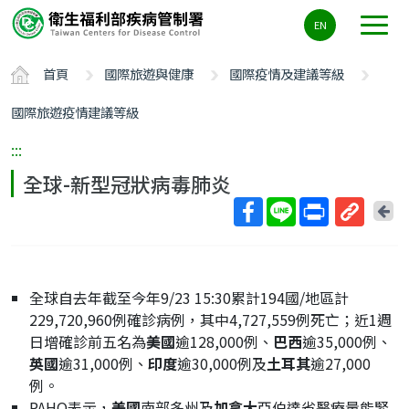
主
EN
要
內
首頁
國際旅遊與健康
國際疫情及建議等級
容
區
國際旅遊疫情建議等級
ALT+C
:::
全球-新型冠狀病毒肺炎
回
上
取
一
得
頁
短
全球自去年截至今年9/23 15:30累計194國/地區計
網
229,720,960例確診病例，其中4,727,559例死亡；近1週
址
日增確診前五名為
美國
逾128,000例、
巴西
逾35,000例、
英國
逾31,000例、
印度
逾30,000例及
土耳其
逾27,000
例。
PAHO表示，
美國
南部多州及
加拿大
亞伯達省醫療量能緊