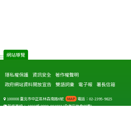
網站導覽
:::
隱私權保護
資訊安全
著作權聲明
政府網站資料開放宣告
雙語詞彙
電子報
署長信箱
100008 臺北市中正區林森南路6號
MAP
電話：02-2395-9825
防疫專線：
1922
或
0800-001922
(全年無休免付費)
聽語障服務免付費傳真：
0800-655955
國外可撥打
+886-800-001922
(自國外撥打回國須自付國際電話費用)
Copyright © 2026 衛生福利部 疾病管制署. All rights reserved.