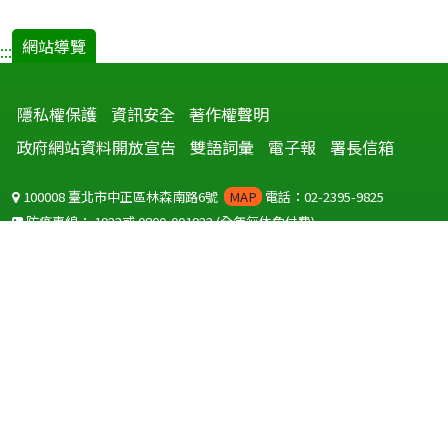
網站導覽
:::
隱私權保護
資訊安全
著作權聲明
政府網站資料開放宣告
雙語詞彙
電子報
署長信箱
100008 臺北市中正區林森南路6號
MAP
電話：02-2395-9825
防疫專線：
1922
或
0800-001922
(全年無休免付費)
聽語障服務免付費傳真：
0800-655955
國外可撥打
+886-800-001922
(自國外撥打回國須自付國際電話費用)
Copyright © 2026 衛生福利部 疾病管制署. All rights reserved.
本網站建議使用 IE10 以上版本瀏覽器及以1920x1080解析度，以獲得最
佳瀏覽體驗。