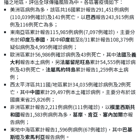
播之地區，評估全球傳播風險為中。各區署疫情如下：
美洲區病例為多，該區共16國累計報告291,451例病例
(110,039例確診)及141例死亡，以
巴西
報告243,915例病
例及116例死亡為多；
東南亞區累計報告115,985例病例(7,097例確診)，主要分
布於
印度
及
泰國
，其中
印度
截至8/31累計報告108,379例
疑似病例及4,995例確診病例；
歐洲區累計56,986例確診病例及43例死亡，其中
法國
及
義
大利
報告本土病例，另
法屬留尼旺島
累計54,555例確診病
例及43例死亡，
法屬馬約特島
累計報告1,259例本土病
例；
西太平洋區共11國/地區累計34,035例確診病例及2例死
亡，其中
中國
累計29,497例本土確診病例，主要分布於該
國廣東省25,826例；
非洲區累計報告2,211例病例(111例確診)，以
模里西斯共
和國
報告1,583例病例為多，
葛摩
、
肯亞
、
塞內加爾
亦報
告病例；
東地中海區累計報告1,596例病例(67例確診)，其中
巴基
斯坦
及
索馬利亞
報告病例。