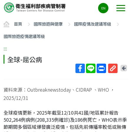
主
EN
要
內
首頁
國際旅遊與健康
國際疫情及建議等級
容
區
國際旅遊疫情建議等級
ALT+C
:::
全球-屈公病
回
上
取
一
得
頁
資料來源：Outbreaknewstoday、CIDRAP 、WHO
，
短
網
2025/12/31
址
全球疫情更新，2025年截至12/10共41國/地區累計報告
502,264例病例(208,335例確診)及186例死亡，WHO表示季
節期間多個區域爆發廣泛疫情，包括先前傳播率較低或無傳