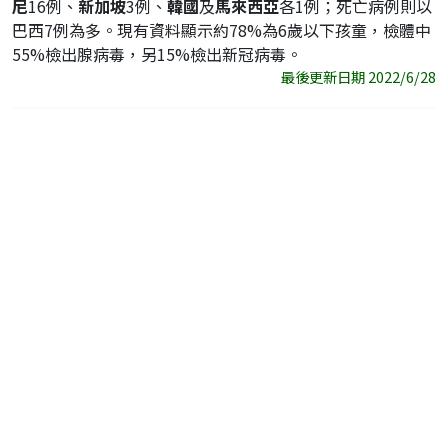
尼
16例、
新加坡
3例、
韓國
及
馬來西亞
各1例；死亡病例則以
巴西7例為多。現有資料顯示約78%為6歲以下孩童，檢體中
55%檢出腺病毒，另15%檢出新冠病毒。
最後更新日期 2022/6/28