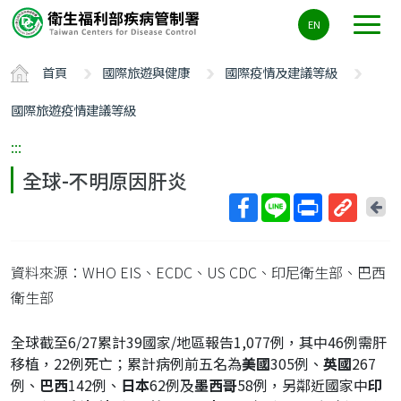
主
EN
要
內
首頁
國際旅遊與健康
國際疫情及建議等級
容
區
國際旅遊疫情建議等級
ALT+C
:::
全球-不明原因肝炎
回
上
取
一
得
頁
資料來源：WHO EIS、ECDC、US CDC、印尼衛生部、巴西
短
網
衛生部
址
全球截至6/27累計39國家/地區報告1,077例，其中46例需肝
移植，22例死亡；累計病例前五名為
美國
305例、
英國
267
例、
巴西
142例、
日本
62例及
墨西哥
58例，另鄰近國家中
印