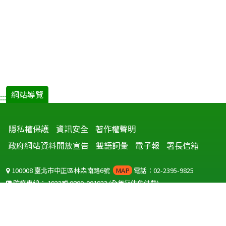
網站導覽
:::
隱私權保護
資訊安全
著作權聲明
政府網站資料開放宣告
雙語詞彙
電子報
署長信箱
100008 臺北市中正區林森南路6號
MAP
電話：02-2395-9825
防疫專線：
1922
或
0800-001922
(全年無休免付費)
聽語障服務免付費傳真：
0800-655955
國外可撥打
+886-800-001922
(自國外撥打回國須自付國際電話費用)
Copyright © 2026 衛生福利部 疾病管制署. All rights reserved.