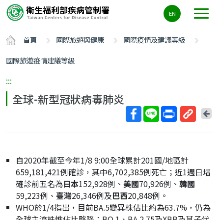
主
EN
要
內
首頁
國際旅遊與健康
國際疫情及建議等級
容
區
國際旅遊疫情建議等級
ALT+C
:::
全球-新型冠狀病毒肺炎
回
上
取
一
得
頁
短
自2020年截至今年1/8 9:00全球累計201國/地區計
網
659,181,421例確診，其中6,702,385例死亡；近1週日增
址
確診前五名為
日本
152,928例、
美國
70,926例、
韓國
59,223例、
臺灣
26,346例及
巴西
20,848例。
WHO於1/4指出，目前BA.5變異株佔比約為63.7%，仍為
全球主流株惟佔比略降；BQ.1、BA.2.75及XBB及其子代