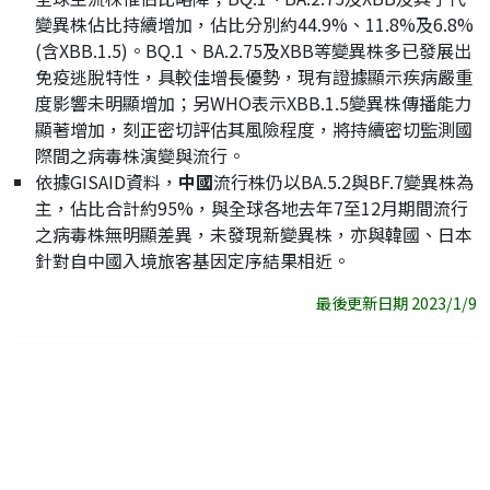
變異株佔比持續增加，佔比分別約44.9%、11.8%及6.8%
(含XBB.1.5)。BQ.1、BA.2.75及XBB等變異株多已發展出
免疫逃脫特性，具較佳增長優勢，現有證據顯示疾病嚴重
度影響未明顯增加；另WHO表示XBB.1.5變異株傳播能力
顯著增加，刻正密切評估其風險程度，將持續密切監測國
際間之病毒株演變與流行。
依據GISAID資料，
中國
流行株仍以BA.5.2與BF.7變異株為
主，佔比合計約95%，與全球各地去年7至12月期間流行
之病毒株無明顯差異，未發現新變異株，亦與韓國、日本
針對自中國入境旅客基因定序結果相近。
最後更新日期 2023/1/9