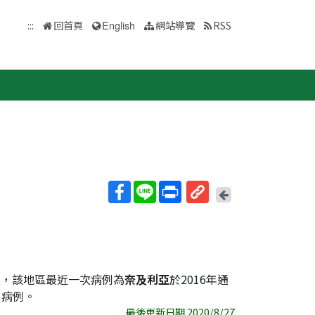
:::
回首頁
English
網站導覽
RSS
回
上
取
一
得
頁
短
網
址
V)，該地區最近一次病例為
奈及利亞
於2016年通
1病例。
最後更新日期 2020/8/27