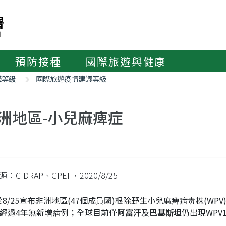
預防接種
國際旅遊與健康
議等級
國際旅遊疫情建議等級
洲地區-小兒麻痺症
：CIDRAP、GPEI
，2020/8/25
於8/25宣布非洲地區(47個成員國)根除野生小兒麻痺病毒株(WP
經過4年無新增病例；全球目前僅
阿富汗
及
巴基斯坦
仍出現WPV