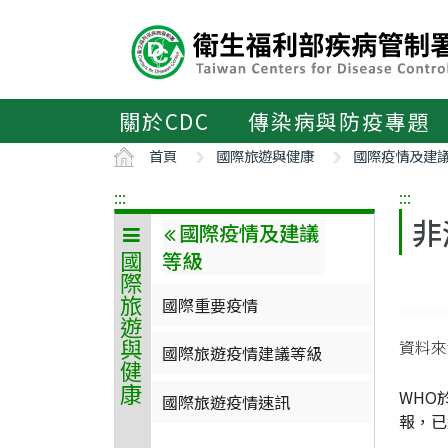
主
要
內
容
區
關於CDC
傳染病與防疫專題
ALT+C
首頁
國際旅遊與健康
國際疫情及建
:::
:::
非
國際疫情及建議
等級
國際旅遊與健康
國際重要疫情
資料來源
國際旅遊疫情建議等級
WHO
國際旅遊疫情速訊
報，已