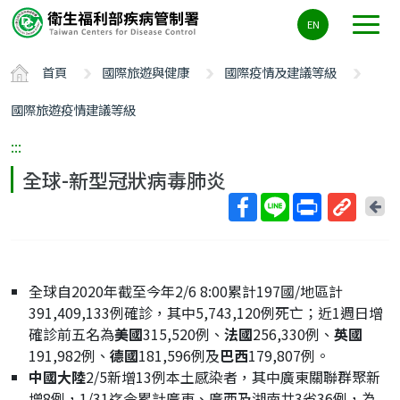
主
EN
要
內
首頁
國際旅遊與健康
國際疫情及建議等級
容
區
國際旅遊疫情建議等級
ALT+C
:::
全球-新型冠狀病毒肺炎
回
上
取
一
得
頁
短
全球自2020年截至今年2/6 8:00累計197國/地區計
網
391,409,133例確診，其中5,743,120例死亡；近1週日增
址
確診前五名為
美國
315,520例、
法國
256,330例、
英國
191,982例、
德國
181,596例及
巴西
179,807例。
中國大陸
2/5新增13例本土感染者，其中廣東關聯群聚新
增8例，1/31迄今累計廣東、廣西及湖南共3省36例，為