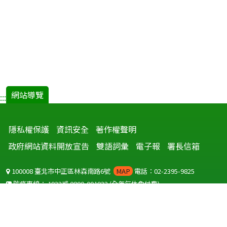
網站導覽
:::
隱私權保護
資訊安全
著作權聲明
政府網站資料開放宣告
雙語詞彙
電子報
署長信箱
100008 臺北市中正區林森南路6號
MAP
電話：02-2395-9825
防疫專線：
1922
或
0800-001922
(全年無休免付費)
聽語障服務免付費傳真：
0800-655955
國外可撥打
+886-800-001922
(自國外撥打回國須自付國際電話費用)
Copyright © 2026 衛生福利部 疾病管制署. All rights reserved.