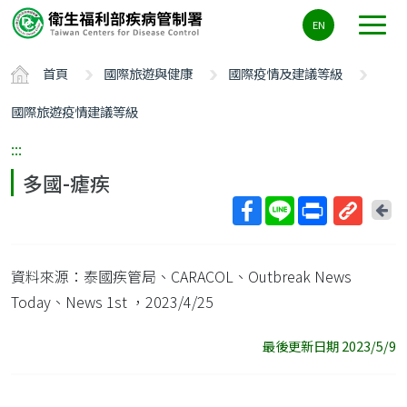
主
EN
要
內
首頁
國際旅遊與健康
國際疫情及建議等級
容
區
國際旅遊疫情建議等級
ALT+C
:::
多國-瘧疾
回
上
取
一
得
頁
資料來源：泰國疾管局、CARACOL、Outbreak News
短
網
Today、News 1st
，2023/4/25
址
最後更新日期 2023/5/9