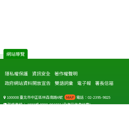
網站導覽
:::
隱私權保護
資訊安全
著作權聲明
政府網站資料開放宣告
雙語詞彙
電子報
署長信箱
100008 臺北市中正區林森南路6號
MAP
電話：02-2395-9825
防疫專線：
1922
或
0800-001922
(全年無休免付費)
聽語障服務免付費傳真：
0800-655955
國外可撥打
+886-800-001922
(自國外撥打回國須自付國際電話費用)
Copyright © 2026 衛生福利部 疾病管制署. All rights reserved.