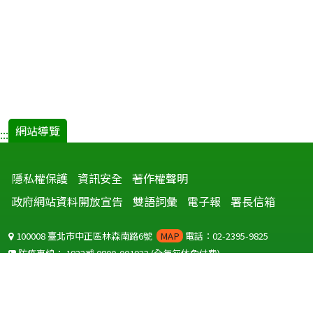
網站導覽
:::
隱私權保護
資訊安全
著作權聲明
政府網站資料開放宣告
雙語詞彙
電子報
署長信箱
100008 臺北市中正區林森南路6號
MAP
電話：02-2395-9825
防疫專線：
1922
或
0800-001922
(全年無休免付費)
聽語障服務免付費傳真：
0800-655955
國外可撥打
+886-800-001922
(自國外撥打回國須自付國際電話費用)
Copyright © 2026 衛生福利部 疾病管制署. All rights reserved.