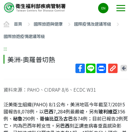
主
EN
要
內
首頁
國際旅遊與健康
國際疫情及建議等級
容
區
國際旅遊疫情建議等級
ALT+C
:::
美洲-奧羅普切熱
回
上
取
一
得
頁
資料來源：PAHO、CIDRAP 8/6、ECDC W31
短
網
泛美衛生組織(PAHO) 8/1公布，美洲地區今年截至7/20計5
址
國報告8,078例，以
巴西
7,284例最嚴峻，另有
玻利維亞
356
例、
秘魯
290例、
哥倫比亞
及
古巴
各74例；目前已報告2例死
亡，均為巴西年輕女性。另
巴西
刻正調查病毒垂直感染影