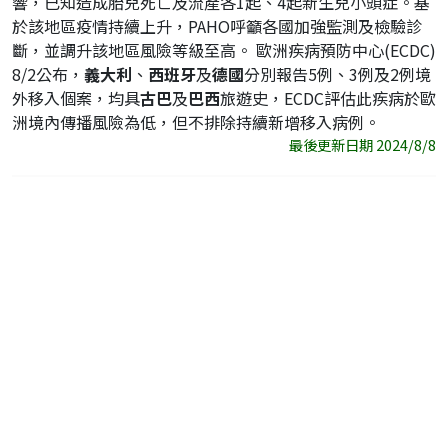
響，已知造成胎兒死亡及流產各1起、4起新生兒小頭症。基
於該地區疫情持續上升，PAHO呼籲各國加強監測及檢驗診
斷，並調升該地區風險等級至高。 歐洲疾病預防中心(ECDC)
8/2公布，
義大利
、
西班牙
及
德國
分別報告5例、3例及2例境
外移入個案，均具
古巴
及
巴西
旅遊史，ECDC評估此疾病於歐
洲境內傳播風險為低，但不排除持續新增移入病例。
最後更新日期 2024/8/8