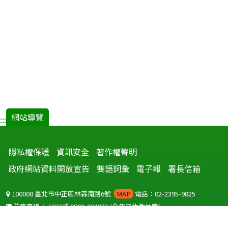
網站導覽
:::
隱私權保護
資訊安全
著作權聲明
政府網站資料開放宣告
雙語詞彙
電子報
署長信箱
100008 臺北市中正區林森南路6號
MAP
電話：02-2395-9825
防疫專線：
1922
或
0800-001922
(全年無休免付費)
聽語障服務免付費傳真：
0800-655955