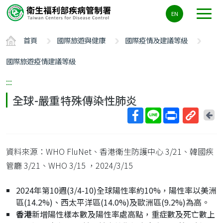
主
EN
要
內
首頁
國際旅遊與健康
國際疫情及建議等級
容
區
國際旅遊疫情建議等級
ALT+C
:::
全球-嚴重特殊傳染性肺炎
回
上
取
一
得
頁
資料來源：WHO FluNet、香港衛生防護中心 3/21、韓國疾
短
網
管廳 3/21、WHO 3/15
，2024/3/15
址
2024年第10週(3/4-10)全球陽性率約10%，陽性率以美洲
區(14.2%)、西太平洋區(14.0%)及歐洲區(9.2%)為高。
香港
新增陽性樣本數及陽性率處高點，重症數及死亡數上