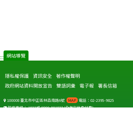
網站導覽
:::
隱私權保護
資訊安全
著作權聲明
政府網站資料開放宣告
雙語詞彙
電子報
署長信箱
100008 臺北市中正區林森南路6號
MAP
電話：02-2395-9825
防疫專線：
1922
或
0800-001922
(全年無休免付費)
聽語障服務免付費傳真：
0800-655955
國外可撥打
+886-800-001922
(自國外撥打回國須自付國際電話費用)
Copyright © 2026 衛生福利部 疾病管制署. All rights reserved.