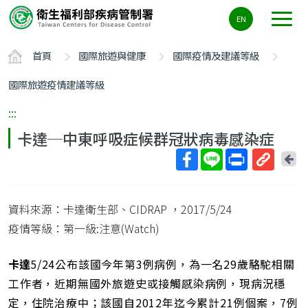
主
EN
要
內
首頁
國際旅遊與健康
國際疫情及建議等級
容
區
國際旅遊疫情建議等級
ALT+C
:::
卡達─中東呼吸症候群冠狀病毒感染症
回
上
取
一
得
頁
資料來源：卡達衛生部、CIDRAP
，2017/5/24
短
網
疫情等級：第一級:注意(Watch)
址
卡達
5/24公布該國今年第3例病例，為一名29歲駱駝相關
工作者，近期無國外旅遊史或接觸感染病例，現病況穩
定，住院治療中；該國自2012年迄今累計21例個案，7例