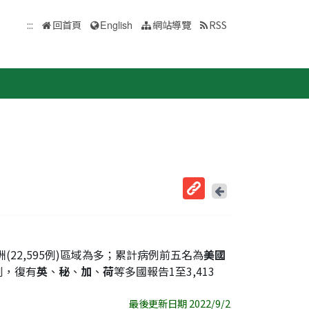
:::
回首頁
English
網站導覽
RSS
回
上
取
一
得
頁
短
歐洲(22,595例)區域為多；累計病例前五名為
美國
網
7例，復有
英
、
秘
、
加
、
荷
等多國報告1至3,413
址
最後更新日期 2022/9/2