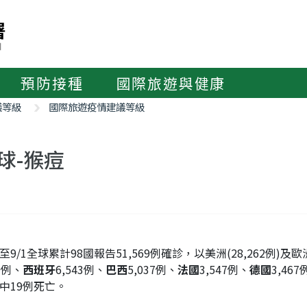
預防接種
國際旅遊與健康
議等級
國際旅遊疫情建議等級
球-猴痘
至9/1全球累計98國報告51,569例確診，以美洲(28,262例)及
89例、
西班牙
6,543例、
巴西
5,037例、
法國
3,547例、
德國
3,46
中19例死亡。