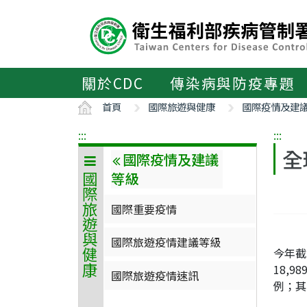
主
要
內
容
區
關於CDC
傳染病與防疫專題
ALT+C
首頁
國際旅遊與健康
國際疫情及建
:::
:::
全
國際疫情及建議
等級
國際旅遊與健康
國際重要疫情
國際旅遊疫情建議等級
今年截
18,9
國際旅遊疫情速訊
例；其