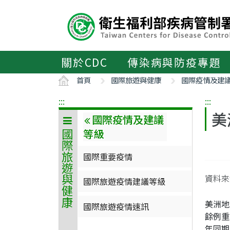
主
要
內
容
區
關於CDC
傳染病與防疫專題
ALT+C
首頁
國際旅遊與健康
國際疫情及建
:::
:::
美
國際疫情及建議
等級
國際旅遊與健康
國際重要疫情
資料來源
國際旅遊疫情建議等級
美洲地
國際旅遊疫情速訊
餘例重
年同期