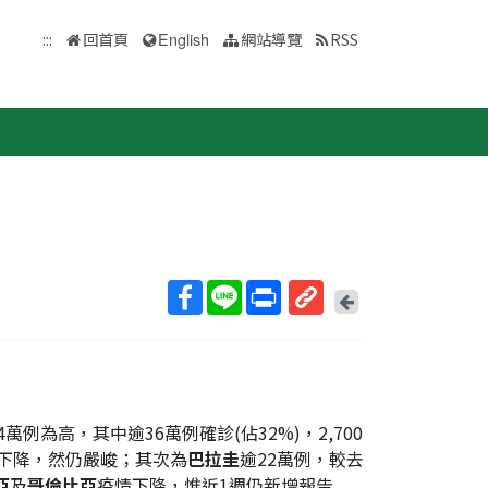
:::
回首頁
English
網站導覽
RSS
回
上
取
一
得
頁
短
網
址
例為高，其中逾36萬例確診(佔32%)，2,700
已下降，然仍嚴峻；其次為
巴拉圭
逾22萬例，較去
亞
及
哥倫比亞
疫情下降，惟近1週仍新增報告