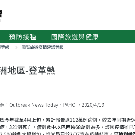
預防接種
國際旅遊與健康
議等級
國際旅遊疫情建議等級
洲地區-登革熱
：Outbreak News Today、PAHO
，2020/4/19
區今年截至4月上旬，累計報告逾112萬例病例，較去年同期近94萬
症，321例死亡。病例數中以
巴西
逾68萬例為多，該國疫情雖
2,500餘例大幅增加，惟當局已於3/27宣布疫情結束。另
玻利維