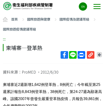
主
EN
要
內
首頁
國際旅遊與健康
國際疫情及建議等級
容
區
國際旅遊疫情建議等級
ALT+C
:::
柬埔寨─登革熱
回
上
取
一
得
頁
資料來源：ProMED
，2012/6/30
短
網
址
2
1,642
8
25
柬埔寨
近
週新增
例登革熱，
例死亡
；今年截至第
8,843
38
24-27
週累計報告
例登革熱，
例死亡，第
週為顯著高
2007
39,861
峰。該國
年曾發生嚴重登革熱疫情，共報告
例，
2007
今年趨勢類似
年。