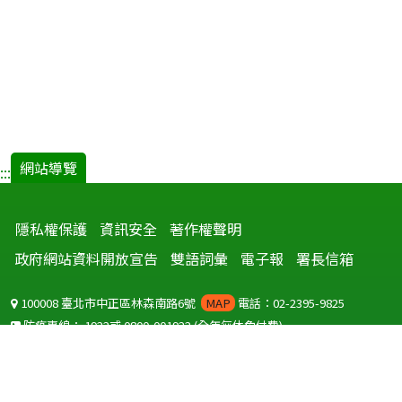
網站導覽
:::
隱私權保護
資訊安全
著作權聲明
政府網站資料開放宣告
雙語詞彙
電子報
署長信箱
100008 臺北市中正區林森南路6號
MAP
電話：02-2395-9825
防疫專線：
1922
或
0800-001922
(全年無休免付費)
聽語障服務免付費傳真：
0800-655955
國外可撥打
+886-800-001922
(自國外撥打回國須自付國際電話費用)
Copyright © 2026 衛生福利部 疾病管制署. All rights reserved.