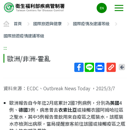
主
EN
要
內
首頁
國際旅遊與健康
國際疫情及建議等級
容
區
國際旅遊疫情建議等級
ALT+C
:::
歐洲/非洲-霍亂
回
上
取
一
得
頁
資料來源：ECDC、Outbreak News Today
，2025/3/7
短
網
歐洲報告自今年迄2月底累計2國7例病例，分別為
英國
4
址
例、
德國
3例，病患曾去
衣索比亞
或接觸衣國阿姆哈拉區
之聖水，其中5例報告曾飲用來自疫區之瓶裝水，該瓶裝
水亦檢測出病原，當局提醒旅客前往該國或接觸疫區之瓶