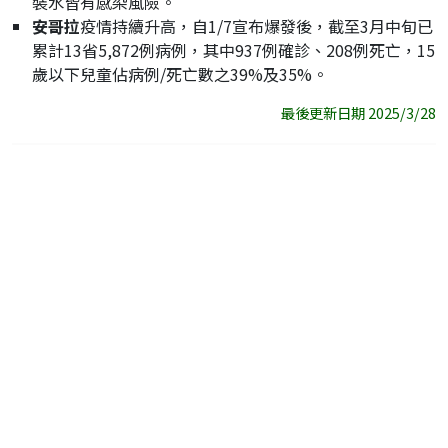
裝水皆有感染風險。
安哥拉
疫情持續升高，自1/7宣布爆發後，截至3月中旬已
累計13省5,872例病例，其中937例確診、208例死亡，15
歲以下兒童佔病例/死亡數之39%及35%。
最後更新日期 2025/3/28