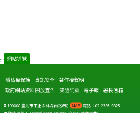
網站導覽
:::
隱私權保護
資訊安全
著作權聲明
政府網站資料開放宣告
雙語詞彙
電子報
署長信箱
100008 臺北市中正區林森南路6號
MAP
電話：02-2395-9825
防疫專線：
1922
或
0800-001922
(全年無休免付費)
聽語障服務免付費傳真：
0800-655955
國外可撥打
+886-800-001922
(自國外撥打回國須自付國際電話費用)
Copyright © 2026 衛生福利部 疾病管制署. All rights reserved.