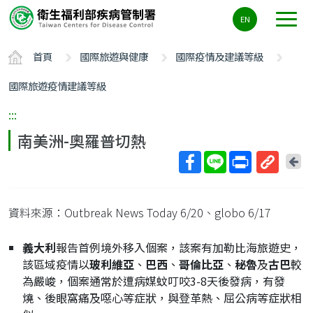
主
EN
要
內
首頁
國際旅遊與健康
國際疫情及建議等級
容
區
國際旅遊疫情建議等級
ALT+C
:::
南美洲-奧羅普切熱
回
上
取
一
得
頁
資料來源：Outbreak News Today 6/20、globo 6/17
短
網
義大利
報告首例境外移入個案，該案有加勒比海旅遊史，
址
該區域疫情以
玻利維亞
、
巴西
、
哥倫比亞
、
秘魯
及
古巴
較
為嚴峻，個案通常於遭病媒蚊叮咬3-8天後發病，有發
燒、後眼窩痛及噁心等症狀，與登革熱、屈公病等症狀相