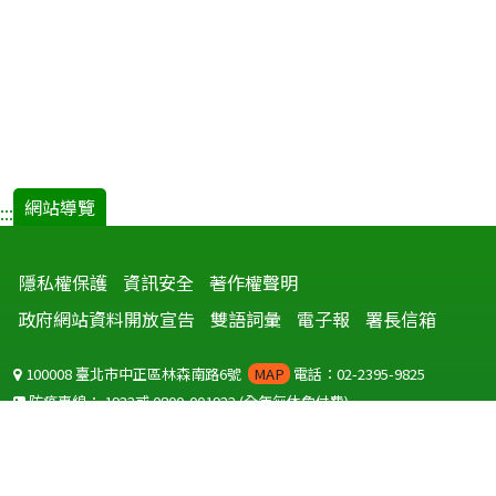
網站導覽
:::
隱私權保護
資訊安全
著作權聲明
政府網站資料開放宣告
雙語詞彙
電子報
署長信箱
100008 臺北市中正區林森南路6號
MAP
電話：02-2395-9825
防疫專線：
1922
或
0800-001922
(全年無休免付費)
聽語障服務免付費傳真：
0800-655955
國外可撥打
+886-800-001922
(自國外撥打回國須自付國際電話費用)
Copyright © 2026 衛生福利部 疾病管制署. All rights reserved.