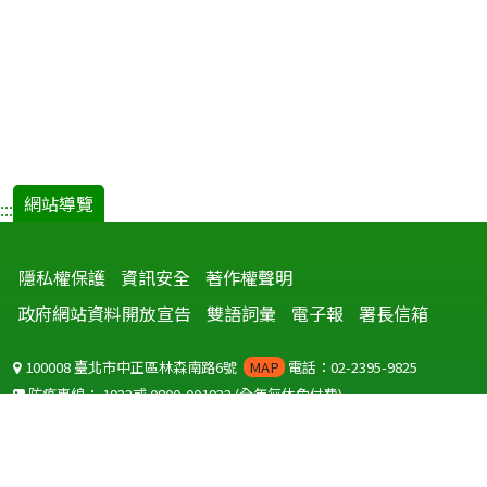
網站導覽
:::
隱私權保護
資訊安全
著作權聲明
政府網站資料開放宣告
雙語詞彙
電子報
署長信箱
100008 臺北市中正區林森南路6號
MAP
電話：02-2395-9825
防疫專線：
1922
或
0800-001922
(全年無休免付費)
聽語障服務免付費傳真：
0800-655955
國外可撥打
+886-800-001922
(自國外撥打回國須自付國際電話費用)
Copyright © 2026 衛生福利部 疾病管制署. All rights reserved.