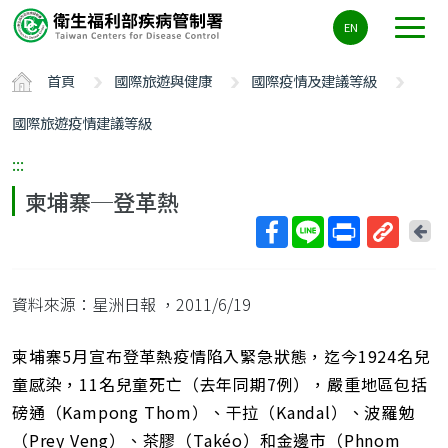
主
EN
要
內
首頁
國際旅遊與健康
國際疫情及建議等級
容
區
國際旅遊疫情建議等級
ALT+C
:::
柬埔寨─登革熱
回
上
取
一
得
頁
資料來源：星洲日報
，2011/6/19
短
網
址
柬埔寨5月宣布登革熱疫情陷入緊急狀態，迄今1924名兒
童感染，11名兒童死亡（去年同期7例），嚴重地區包括
磅通（Kampong Thom）、干拉（Kandal）、波羅勉
（Prey Veng）、茶膠（Takéo）和金邊市（Phnom