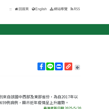
:::
回首頁
English
網站導覽
RSS
回
上
取
一
得
頁
短
網
址
別來自該國中西部及東部省份，為自2017年以
11,659例病例，顯示近年疫情呈上升趨勢。
最後更新日期 2025/5/20