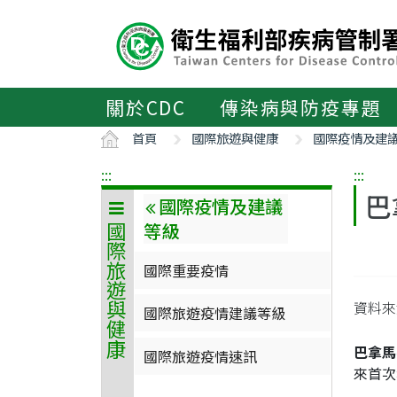
主
要
內
容
區
關於CDC
傳染病與防疫專題
ALT+C
首頁
國際旅遊與健康
國際疫情及建
:::
:::
巴
國際疫情及建議
等級
國際旅遊與健康
國際重要疫情
資料來源
國際旅遊疫情建議等級
巴拿馬
國際旅遊疫情速訊
來首次