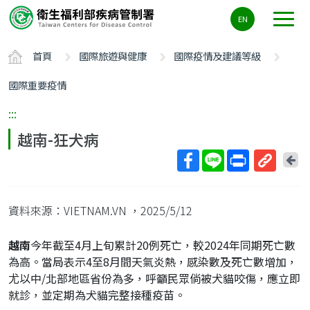
主
EN
要
內
首頁
國際旅遊與健康
國際疫情及建議等級
容
區
國際重要疫情
ALT+C
:::
越南-狂犬病
回
上
取
一
得
頁
資料來源：VIETNAM.VN
，2025/5/12
短
網
越南
今年截至4月上旬累計20例死亡，較2024年同期死亡數
址
為高。當局表示4至8月間天氣炎熱，感染數及死亡數增加，
尤以中/北部地區省份為多，呼籲民眾倘被犬貓咬傷，應立即
就診，並定期為犬貓完整接種疫苗。