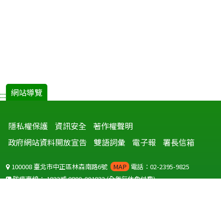
網站導覽
:::
隱私權保護
資訊安全
著作權聲明
政府網站資料開放宣告
雙語詞彙
電子報
署長信箱
100008 臺北市中正區林森南路6號
MAP
電話：02-2395-9825
防疫專線：
1922
或
0800-001922
(全年無休免付費)
聽語障服務免付費傳真：
0800-655955
國外可撥打
+886-800-001922
(自國外撥打回國須自付國際電話費用)
Copyright © 2026 衛生福利部 疾病管制署. All rights reserved.