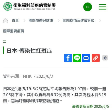
主
EN
要
內
首頁
國際旅遊與健康
國際疫情及建議等級
容
區
國際重要疫情
ALT+C
:::
日本-傳染性紅斑症
回
上
取
一
得
頁
資料來源：NHK
，2025/6/3
短
網
日本
近1週(5/19-5/25)定點平均報告數為1.97例，較前一週
址
2.05例下降，其中以群馬縣6.32例為高，其次為櫪木縣6.19
例，當局呼籲孕婦採取防護措施。
最後更新日期 2025/6/5