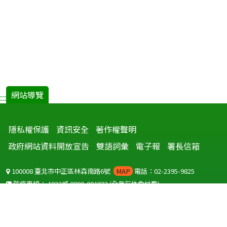
網站導覽
:::
隱私權保護
資訊安全
著作權聲明
政府網站資料開放宣告
雙語詞彙
電子報
署長信箱
100008 臺北市中正區林森南路6號
MAP
電話：02-2395-9825
防疫專線：
1922
或
0800-001922
(全年無休免付費)
聽語障服務免付費傳真：
0800-655955
國外可撥打
+886-800-001922
(自國外撥打回國須自付國際電話費用)
Copyright © 2026 衛生福利部 疾病管制署. All rights reserved.