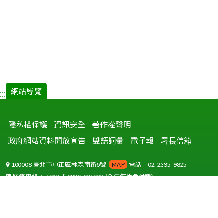
網站導覽
:::
隱私權保護
資訊安全
著作權聲明
政府網站資料開放宣告
雙語詞彙
電子報
署長信箱
100008 臺北市中正區林森南路6號
MAP
電話：02-2395-9825
防疫專線：
1922
或
0800-001922
(全年無休免付費)
聽語障服務免付費傳真：
0800-655955
國外可撥打
+886-800-001922
(自國外撥打回國須自付國際電話費用)
Copyright © 2026 衛生福利部 疾病管制署. All rights reserved.