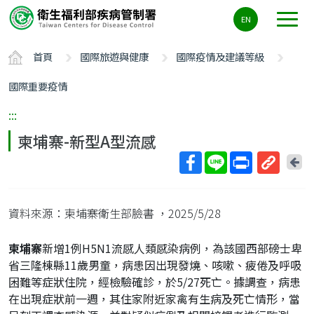
主
EN
要
內
首頁
國際旅遊與健康
國際疫情及建議等級
容
區
國際重要疫情
ALT+C
:::
柬埔寨-新型A型流感
回
上
取
一
得
頁
資料來源：柬埔寨衛生部臉書
，2025/5/28
短
網
柬埔寨
新增1例H5N1流感人類感染病例，為該國西部磅士卑
址
省三隆棟縣11歲男童，病患因出現發燒、咳嗽、疲倦及呼吸
困難等症狀住院，經檢驗確診，於5/27死亡。據調查，病患
在出現症狀前一週，其住家附近家禽有生病及死亡情形，當