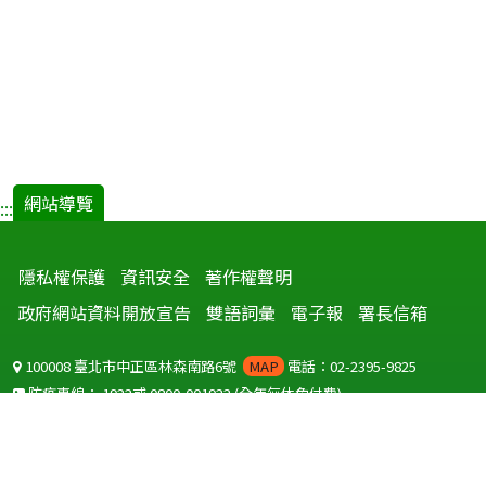
網站導覽
:::
隱私權保護
資訊安全
著作權聲明
政府網站資料開放宣告
雙語詞彙
電子報
署長信箱
100008 臺北市中正區林森南路6號
MAP
電話：02-2395-9825
防疫專線：
1922
或
0800-001922
(全年無休免付費)
聽語障服務免付費傳真：
0800-655955
國外可撥打
+886-800-001922
(自國外撥打回國須自付國際電話費用)
Copyright © 2026 衛生福利部 疾病管制署. All rights reserved.