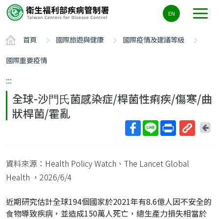
主
EN
要
內
首頁
國際旅遊與健康
國際疫情及建議等級
容
區
國際重要疫情
ALT+C
:::
全球-沙⾨⽒菌感染症/桿菌性痢疾/傷寒/曲
狀桿菌/霍亂
回
上
取
一
得
頁
資料來源：Health Policy Watch、The Lancet Global
短
網
Health
，2026/6/4
址
近期研究估計全球194個國家於2021年有8.6億⼈因不安全的
⾷物導致疾病，並造成150萬⼈死亡，總⽣產⼒損失相當於