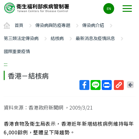
主
EN
要
內
首頁
傳染病與防疫專題
傳染病介紹
容
區
第三類法定傳染病
結核病
最新消息及疫情訊息
ALT+C
國際重要疫情
:::
香港－結核病
回
上
取
一
得
頁
資料來源：香港政府新聞網
，2009/3/21
短
網
址
香港食物及衛生局表示，香港近年新增結核病例維持每年
6,000餘例，整體呈下降趨勢。