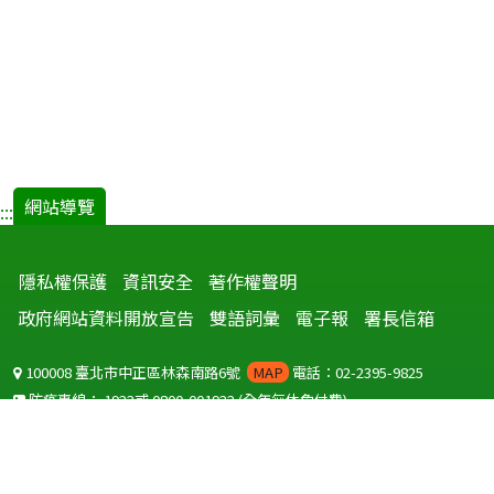
網站導覽
:::
隱私權保護
資訊安全
著作權聲明
政府網站資料開放宣告
雙語詞彙
電子報
署長信箱
100008 臺北市中正區林森南路6號
MAP
電話：02-2395-9825
防疫專線：
1922
或
0800-001922
(全年無休免付費)
聽語障服務免付費傳真：
0800-655955
國外可撥打
+886-800-001922
(自國外撥打回國須自付國際電話費用)
Copyright © 2026 衛生福利部 疾病管制署. All rights reserved.