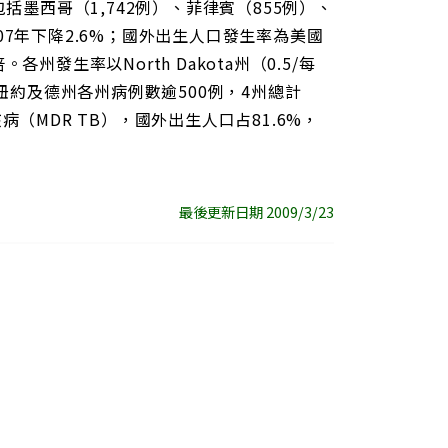
，包括墨西哥（1,742例）、菲律賓（855例）、
007年下降2.6%；國外出生人口發生率為美國
發生率以North Dakota州（0.5/每
、紐約及德州各州病例數逾500例，4州總計
核病（MDR TB），國外出生人口占81.6%，
最後更新日期 2009/3/23