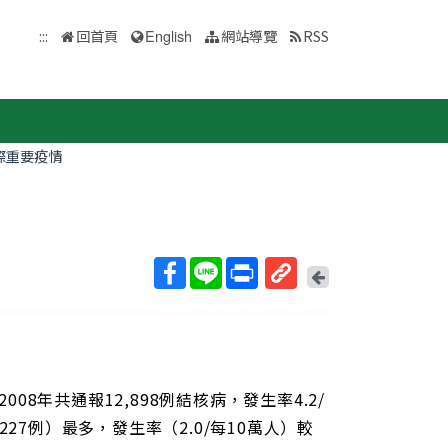
:::
回首頁
English
網站導覽
RSS
際重要疫情
回
上
取
一
得
頁
短
網
址
08年共通報12,898例結核病，發生率4.2/
,227例）最多，發生率（2.0/每10萬人）較