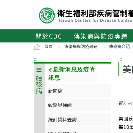
主
要
內
容
區
關於CDC
傳染病與防疫專題
ALT+C
首頁
傳染病與防疫專題
傳染病介紹
:::
:::
美
最新消息及疫情
訊息
結核病
新聞稿
資料來
致醫界通函
美國疾
統計資料查詢
每10