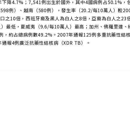
7年下降4.7%；7,541例出生於國外，其中4國病例占50.1%
598例）、越南（580例），發生率（20.2/每10萬人）較2
口之10倍，西班牙裔及黑人為白人之8倍，亞裔為白人之23倍。各州
人）最低，夏威夷（9.6/每10萬人）最高；加州、佛羅里達
49例，約占總病例數49.2%。2007年通報125例多重抗藥性結
8年通報4例廣泛抗藥性結核病（XDR TB）。