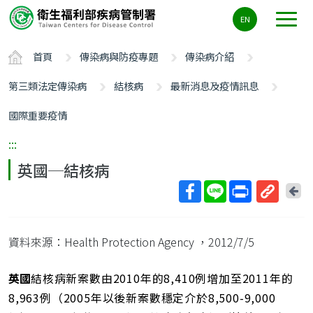
主
EN
要
內
首頁
傳染病與防疫專題
傳染病介紹
容
區
第三類法定傳染病
結核病
最新消息及疫情訊息
ALT+C
國際重要疫情
:::
英國─結核病
回
上
取
一
得
頁
資料來源：Health Protection Agency
，2012/7/5
短
網
址
英國
結核病新案數由2010年的8,410例增加至2011年的
8,963例（2005年以後新案數穩定介於8,500-9,000