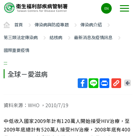
主
EN
要
內
首頁
傳染病與防疫專題
傳染病介紹
容
區
第三類法定傳染病
結核病
最新消息及疫情訊息
ALT+C
國際重要疫情
:::
全球－愛滋病
回
上
取
一
得
頁
資料來源：WHO
，2010/7/19
短
網
址
中低收入國家2009年計有120萬人開始接受HIV治療，至
2009年底總計有520萬人接受HIV治療，2008年底有400