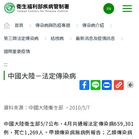
主
EN
要
內
首頁
傳染病與防疫專題
傳染病介紹
容
區
第三類法定傳染病
結核病
最新消息及疫情訊息
ALT+C
國際重要疫情
:::
中國大陸－法定傳染病
回
上
取
一
得
頁
資料來源：中國大陸衛生部
，2010/5/7
短
網
址
中國大陸衛生部5/7公布，4月共通報法定傳染病659,301
例，死亡1,269人。甲類傳染病無病例報告；乙類傳染病