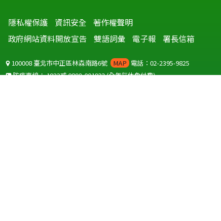
隱私權保護
資訊安全
著作權聲明
政府網站資料開放宣告
雙語詞彙
電子報
署長信箱
100008 臺北市中正區林森南路6號
MAP
電話：02-2395-9825
防疫專線：
1922
或
0800-001922
(全年無休免付費)
聽語障服務免付費傳真：
0800-655955
國外可撥打
+886-800-001922
(自國外撥打回國須自付國際電話費用)
Copyright © 2026 衛生福利部 疾病管制署. All rights reserved.
本網站建議使用 IE10 以上版本瀏覽器及以1920x1080解析度，以獲得最
佳瀏覽體驗。
為提供使用者有文書軟體選擇的權利，本網站提供ODF開放文件格式，
建議您安裝免費開源軟體
(https://www.ndc.gov.tw/cp.aspx?