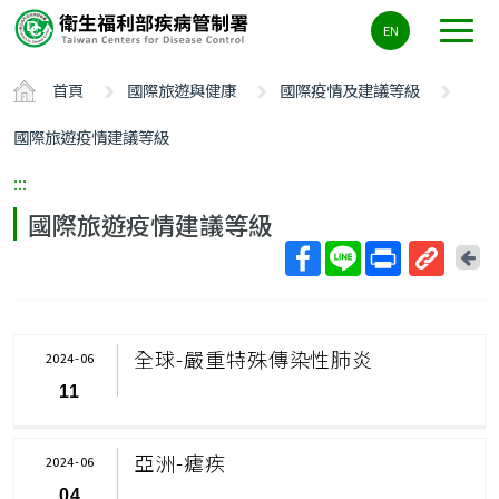
主
EN
要
內
首頁
國際旅遊與健康
國際疫情及建議等級
容
區
國際旅遊疫情建議等級
ALT+C
:::
國際旅遊疫情建議等級
回
上
取
一
得
頁
短
全球-嚴重特殊傳染性肺炎
2024-06
網
11
址
亞洲-瘧疾
2024-06
04