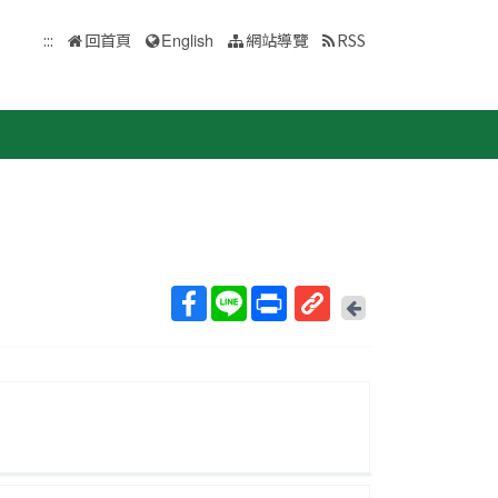
:::
回首頁
English
網站導覽
RSS
回
上
取
一
得
頁
短
網
址