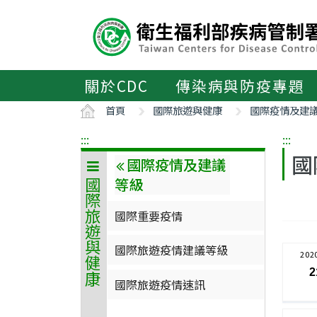
主
要
內
容
區
關於CDC
傳染病與防疫專題
ALT+C
首頁
國際旅遊與健康
國際疫情及建
:::
:::
國
國際疫情及建議
等級
國際旅遊與健康
國際重要疫情
國際旅遊疫情建議等級
202
2
國際旅遊疫情速訊