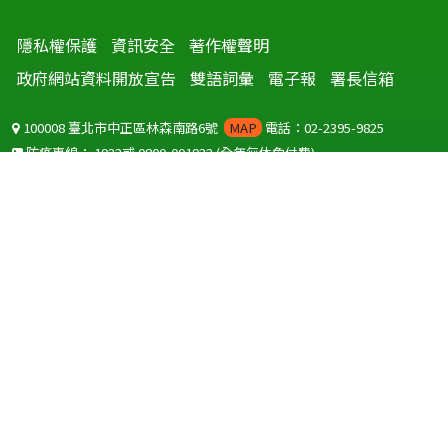
隱私權保護
資訊安全
著作權聲明
政府網站資料開放宣告
雙語詞彙
電子報
署長信箱
100008 臺北市中正區林森南路6號
MAP
電話：02-2395-9825
防疫專線：
1922
或
0800-001922
(全年無休免付費)
聽語障服務免付費傳真：
0800-655955
國外可撥打
+886-800-001922
(自國外撥打回國須自付國際電話費用)
Copyright © 2026 衛生福利部 疾病管制署. All rights reserved.
本網站建議使用 IE10 以上版本瀏覽器及以1920x1080解析度，以獲得最
佳瀏覽體驗。
為提供使用者有文書軟體選擇的權利，本網站提供ODF開放文件格式，
建議您安裝免費開源軟體
(https://www.ndc.gov.tw/cp.aspx?