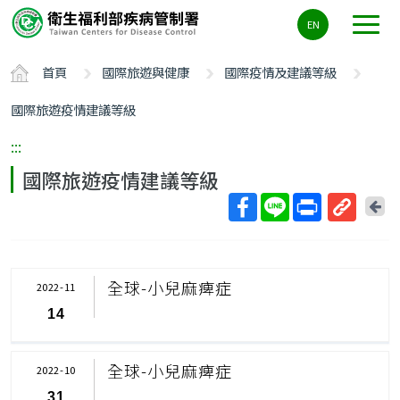
主
EN
要
內
首頁
國際旅遊與健康
國際疫情及建議等級
容
區
國際旅遊疫情建議等級
ALT+C
:::
國際旅遊疫情建議等級
回
上
取
一
得
頁
短
全球-小兒麻痺症
2022-11
網
14
址
全球-小兒麻痺症
2022-10
31