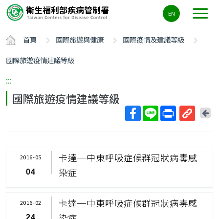
主
EN
要
內
首頁
國際旅遊與健康
國際疫情及建議等級
容
區
國際旅遊疫情建議等級
ALT+C
:::
國際旅遊疫情建議等級
回
上
取
一
得
頁
短
卡達─中東呼吸症候群冠狀病毒感
2016-05
網
染症
04
址
卡達─中東呼吸症候群冠狀病毒感
2016-02
染症
24