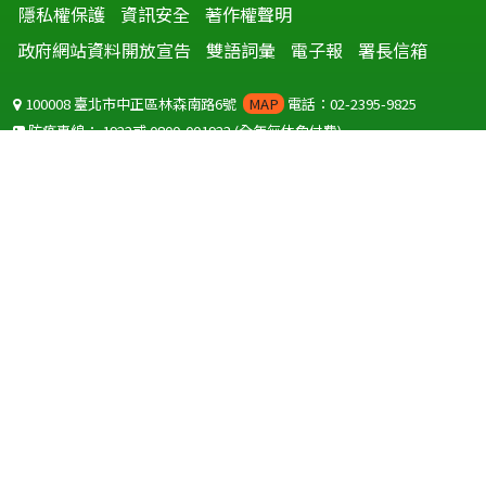
隱私權保護
資訊安全
著作權聲明
政府網站資料開放宣告
雙語詞彙
電子報
署長信箱
100008 臺北市中正區林森南路6號
MAP
電話：02-2395-9825
防疫專線：
1922
或
0800-001922
(全年無休免付費)
聽語障服務免付費傳真：
0800-655955
國外可撥打
+886-800-001922
(自國外撥打回國須自付國際電話費用)
Copyright © 2026 衛生福利部 疾病管制署. All rights reserved.
本網站建議使用 IE10 以上版本瀏覽器及以1920x1080解析度，以獲得最
佳瀏覽體驗。
為提供使用者有文書軟體選擇的權利，本網站提供ODF開放文件格式，
建議您安裝免費開源軟體
(https://www.ndc.gov.tw/cp.aspx?
n=32A75A78342B669D)
或以您慣用的軟體開啟文件。