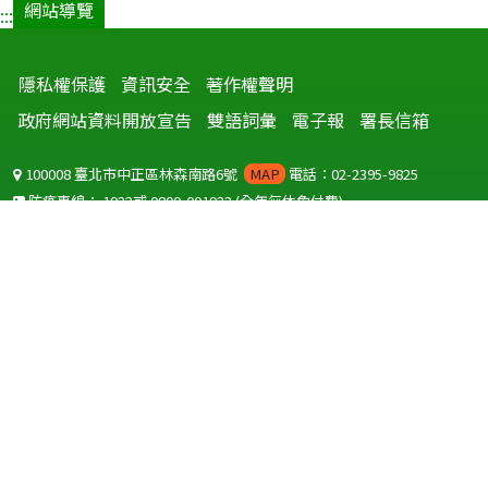
網站導覽
:::
隱私權保護
資訊安全
著作權聲明
政府網站資料開放宣告
雙語詞彙
電子報
署長信箱
100008 臺北市中正區林森南路6號
MAP
電話：02-2395-9825
防疫專線：
1922
或
0800-001922
(全年無休免付費)
聽語障服務免付費傳真：
0800-655955
國外可撥打
+886-800-001922
(自國外撥打回國須自付國際電話費用)
Copyright © 2026 衛生福利部 疾病管制署. All rights reserved.
本網站建議使用 IE10 以上版本瀏覽器及以1920x1080解析度，以獲得最
佳瀏覽體驗。
為提供使用者有文書軟體選擇的權利，本網站提供ODF開放文件格式，