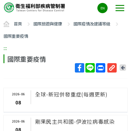
主
EN
要
內
首頁
國際旅遊與健康
國際疫情及建議等級
容
區
國際重要疫情
ALT+C
:::
國際重要疫情
回
上
取
一
得
頁
短
全球-新冠併發重症(每週更新)
2026-06
網
08
址
剛果⺠主共和國-伊波拉病毒感染
2026-06
08