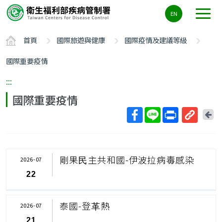
主
EN
要
內
首頁
國際旅遊與健康
國際疫情及建議等級
容
區
國際重要疫情
ALT+C
:::
國際重要疫情
回
上
取
一
得
頁
短
剛果⺠主共和國-伊波拉病毒感染
2026-07
網
22
址
泰國-登⾰熱
2026-07
21