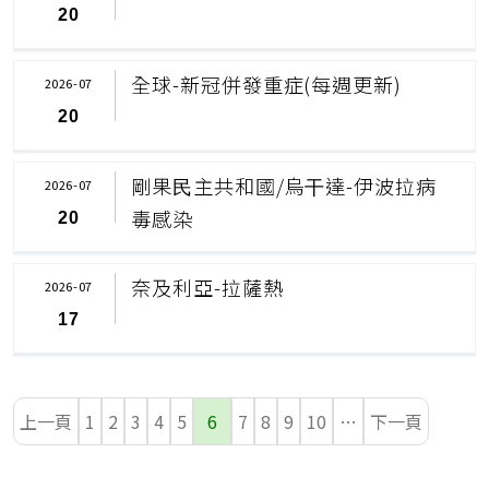
20
全球-新冠併發重症(每週更新)
2026-07
20
剛果⺠主共和國/烏⼲達-伊波拉病
2026-07
毒感染
20
奈及利亞-拉薩熱
2026-07
17
上一頁
1
2
3
4
5
6
7
8
9
10
…
下一頁