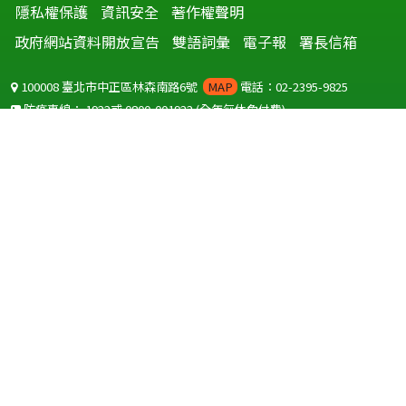
隱私權保護
資訊安全
著作權聲明
政府網站資料開放宣告
雙語詞彙
電子報
署長信箱
100008 臺北市中正區林森南路6號
MAP
電話：02-2395-9825
防疫專線：
1922
或
0800-001922
(全年無休免付費)
聽語障服務免付費傳真：
0800-655955
國外可撥打
+886-800-001922
(自國外撥打回國須自付國際電話費用)
Copyright © 2026 衛生福利部 疾病管制署. All rights reserved.
本網站建議使用 IE10 以上版本瀏覽器及以1920x1080解析度，以獲得最
佳瀏覽體驗。
為提供使用者有文書軟體選擇的權利，本網站提供ODF開放文件格式，
建議您安裝免費開源軟體
(https://www.ndc.gov.tw/cp.aspx?
n=32A75A78342B669D)
或以您慣用的軟體開啟文件。