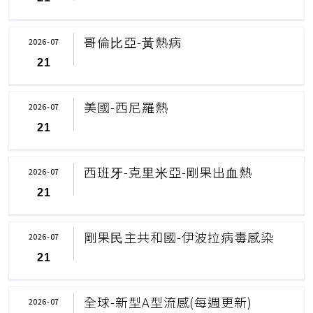
哥倫⽐亞-⿈熱病
2026-07
21
美國-西尼羅熱
2026-07
21
西班⽛-克⾥⽶亞-剛果出⾎熱
2026-07
21
剛果⺠主共和國-伊波拉病毒感染
2026-07
21
全球-新型A型流感(每週更新)
2026-07