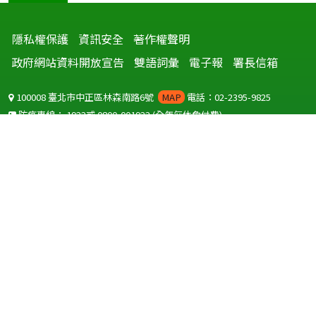
隱私權保護
資訊安全
著作權聲明
政府網站資料開放宣告
雙語詞彙
電子報
署長信箱
100008 臺北市中正區林森南路6號
MAP
電話：02-2395-9825
防疫專線：
1922
或
0800-001922
(全年無休免付費)
聽語障服務免付費傳真：
0800-655955
國外可撥打
+886-800-001922
(自國外撥打回國須自付國際電話費用)
Copyright © 2026 衛生福利部 疾病管制署. All rights reserved.
本網站建議使用 IE10 以上版本瀏覽器及以1920x1080解析度，以獲得最
佳瀏覽體驗。
為提供使用者有文書軟體選擇的權利，本網站提供ODF開放文件格式，
建議您安裝免費開源軟體
(https://www.ndc.gov.tw/cp.aspx?