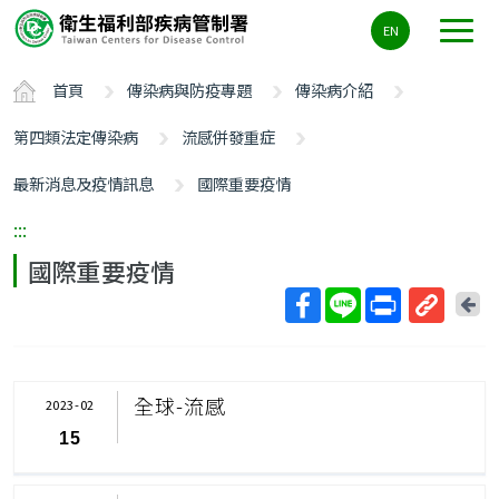
主
EN
要
內
首頁
傳染病與防疫專題
傳染病介紹
容
區
第四類法定傳染病
流感併發重症
ALT+C
最新消息及疫情訊息
國際重要疫情
:::
國際重要疫情
回
上
取
一
得
頁
短
全球-流感
2023-02
網
15
址