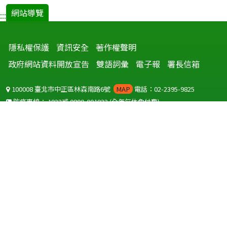
網站導覽
:::
隱私權保護
資訊安全
著作權聲明
政府網站資料開放宣告
雙語詞彙
電子報
署長信箱
100008 臺北市中正區林森南路6號
MAP
電話：02-2395-9825
防疫專線：
1922
或
0800-001922
(全年無休免付費)
聽語障服務免付費傳真：
0800-655955
國外可撥打
+886-800-001922
(自國外撥打回國須自付國際電話費用)
Copyright © 2026 衛生福利部 疾病管制署. All rights reserved.
本網站建議使用 IE10 以上版本瀏覽器及以1920x1080解析度，以獲得最
佳瀏覽體驗。