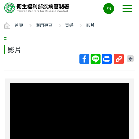
主
EN
要
內
首頁
應用專區
宣導
影片
容
區
:::
ALT+C
影片
回
上
取
一
得
頁
短
網
址