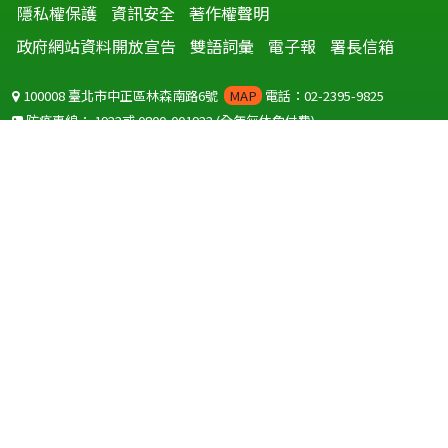
隱私權保護
資訊安全
著作權聲明
政府網站資料開放宣告
雙語詞彙
電子報
署長信箱
100008 臺北市中正區林森南路6號
MAP
電話：02-2395-9825
防疫專線：
1922
或
0800-001922
(全年無休免付費)
聽語障服務免付費傳真：
0800-655955
國外可撥打
+886-800-001922
(自國外撥打回國須自付國際電話費用)
Copyright © 2026 衛生福利部 疾病管制署. All rights reserved.
本網站建議使用 IE10 以上版本瀏覽器及以1920x1080解析度，以獲得最
佳瀏覽體驗。
為提供使用者有文書軟體選擇的權利，本網站提供ODF開放文件格式，
建議您安裝免費開源軟體
(https://www.ndc.gov.tw/cp.aspx?
n=32A75A78342B669D)
或以您慣用的軟體開啟文件。