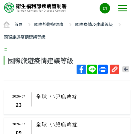
主
EN
要
內
首頁
國際旅遊與健康
國際疫情及建議等級
容
區
國際旅遊疫情建議等級
ALT+C
:::
國際旅遊疫情建議等級
回
上
取
一
得
頁
短
全球-小兒麻痺症
2026-07
網
23
址
全球-小兒麻痺症
2026-07
09