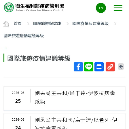
主
EN
要
內
首頁
國際旅遊與健康
國際疫情及建議等級
容
區
國際旅遊疫情建議等級
ALT+C
:::
國際旅遊疫情建議等級
回
上
取
一
得
頁
短
剛果⺠主共和/烏⼲達-伊波拉病毒
2026-06
網
感染
25
址
剛果⺠主共和國/烏⼲達/以⾊列-伊
2026-06
波拉病毒感染
24