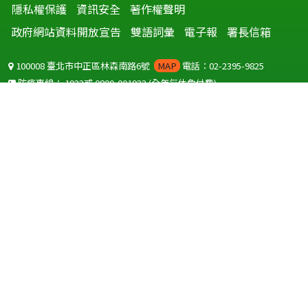
隱私權保護
資訊安全
著作權聲明
政府網站資料開放宣告
雙語詞彙
電子報
署長信箱
100008 臺北市中正區林森南路6號
MAP
電話：02-2395-9825
防疫專線：
1922
或
0800-001922
(全年無休免付費)
聽語障服務免付費傳真：
0800-655955
國外可撥打
+886-800-001922
(自國外撥打回國須自付國際電話費用)
Copyright © 2026 衛生福利部 疾病管制署. All rights reserved.
本網站建議使用 IE10 以上版本瀏覽器及以1920x1080解析度，以獲得最
佳瀏覽體驗。
為提供使用者有文書軟體選擇的權利，本網站提供ODF開放文件格式，
建議您安裝免費開源軟體
(https://www.ndc.gov.tw/cp.aspx?
n=32A75A78342B669D)
或以您慣用的軟體開啟文件。