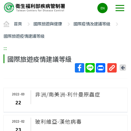
主
EN
要
內
首頁
國際旅遊與健康
國際疫情及建議等級
容
區
國際旅遊疫情建議等級
ALT+C
:::
國際旅遊疫情建議等級
回
上
取
一
得
頁
短
非洲/南美洲-利什曼原蟲症
2022-03
網
22
址
玻利維亞-漢他病毒
2022-02
23