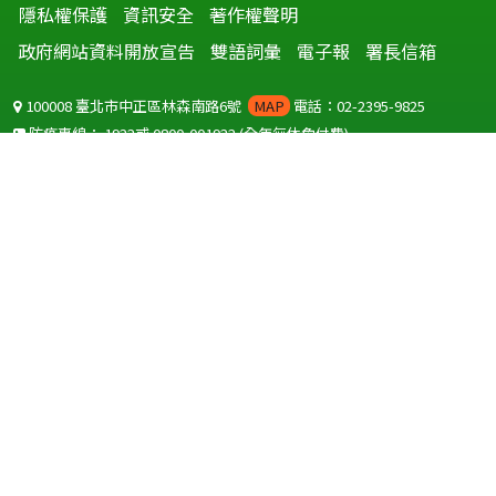
隱私權保護
資訊安全
著作權聲明
政府網站資料開放宣告
雙語詞彙
電子報
署長信箱
100008 臺北市中正區林森南路6號
MAP
電話：02-2395-9825
防疫專線：
1922
或
0800-001922
(全年無休免付費)
聽語障服務免付費傳真：
0800-655955
國外可撥打
+886-800-001922
(自國外撥打回國須自付國際電話費用)
Copyright © 2026 衛生福利部 疾病管制署. All rights reserved.
本網站建議使用 IE10 以上版本瀏覽器及以1920x1080解析度，以獲得最
佳瀏覽體驗。
為提供使用者有文書軟體選擇的權利，本網站提供ODF開放文件格式，
建議您安裝免費開源軟體
(https://www.ndc.gov.tw/cp.aspx?
n=32A75A78342B669D)
或以您慣用的軟體開啟文件。