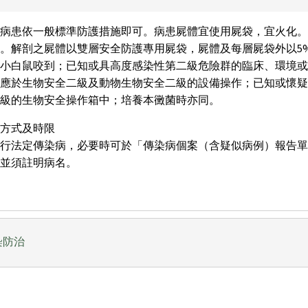
護病患依一般標準防護措施即可。病患屍體宜使用屍袋，宜火化。
。解剖之屍體以雙層安全防護專用屍袋，屍體及每層屍袋外以5
小白鼠咬到；已知或具高度感染性第二級危險群的臨床、環境或
，應於生物安全二級及動物生物安全二級的設備操作；已知或懷疑
級的生物安全操作箱中；培養本黴菌時亦同。
方式及時限
現行法定傳染病，必要時可於「傳染病個案（含疑似病例）報告單
並須註明病名。
染防治