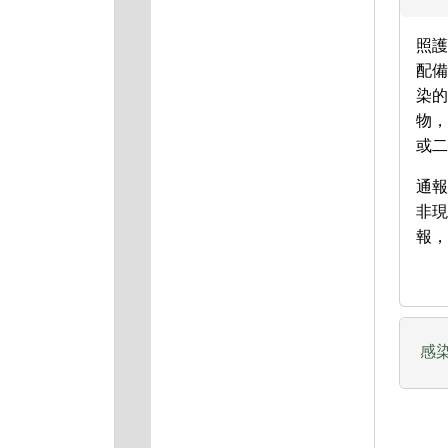
照
配備
染的
物
或二
通報
非
報，
感