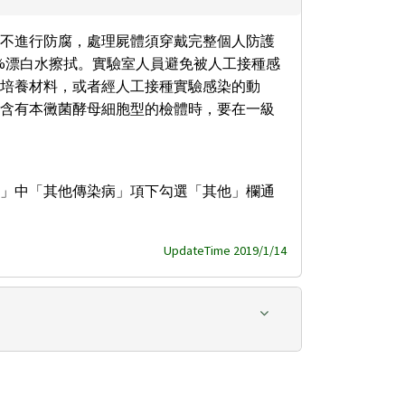
不進行防腐，處理屍體須穿戴完整個人防護
%漂白水擦拭。實驗室人員避免被人工接種感
培養材料，或者經人工接種實驗感染的動
含有本黴菌酵母細胞型的檢體時，要在一級
」中「其他傳染病」項下勾選「其他」欄通
UpdateTime 2019/1/14