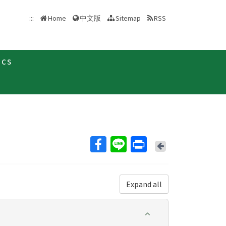
中文版
:::
Home
Sitemap
RSS
ics
Back
Expand all