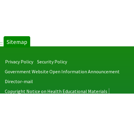
Sitemap
:::
Privacy Policy
Security Policy
Government Website Open Information Announcement
Director-mail
Copyright Notice on Health Educational Materials
Taiwan Centers for Disease Control
No.6, Linsen S. Rd., Jhongjheng District, Taipei City 100008, Taiwan
(R.O.C.)
MAP
TEL：886-2-2395-9825