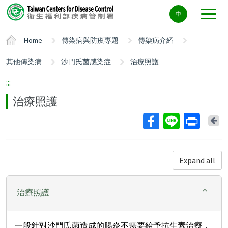
Center
中
block
ALT+C
Home
傳染病與防疫專題
傳染病介紹
其他傳染病
沙門氏菌感染症
治療照護
:::
治療照護
Ba
Expand all
治療照護
一般針對沙門氏菌造成的腸炎不需要給予抗生素治療，