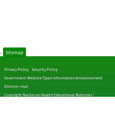
Sitemap
:::
Privacy Policy
Security Policy
Government Website Open Information Announcement
Director-mail
Copyright Notice on Health Educational Materials
Taiwan Centers for Disease Control
No.6, Linsen S. Rd., Jhongjheng District, Taipei City 100008, Taiwan