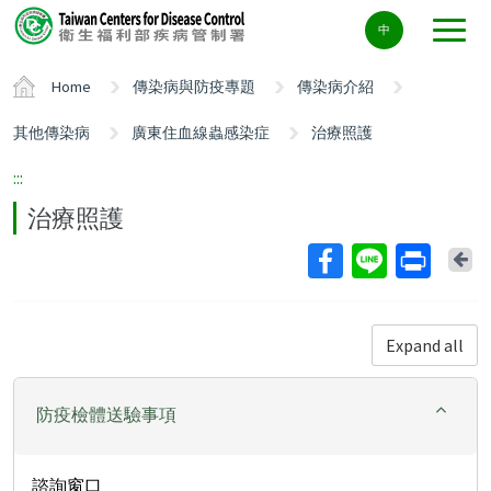
Center
中
block
ALT+C
Home
傳染病與防疫專題
傳染病介紹
其他傳染病
廣東住血線蟲感染症
治療照護
:::
治療照護
Ba
Expand all
防疫檢體送驗事項
諮詢窗口