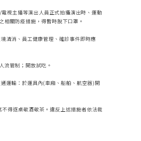
組/電視主播等演出人員正式拍攝演出時、運動
關之相關防疫措施，得暫時脫下口罩。
環境清消、員工健康管理、確診事件即時應
人流管制；開放試吃。
通運輸：於運具內(車廂、船舶、航空器)開
席不得逐桌敬酒敬茶。違反上述措施者依法裁