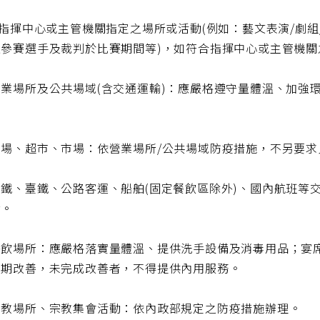
於指揮中心或主管機關指定之場所或活動(例如：藝文表演/劇
之參賽選手及裁判於比賽期間等)，如符合指揮中心或主管機
營業場所及公共場域(含交通運輸)：應嚴格遵守量體溫、加強
賣場、超市、市場：依營業場所/公共場域防疫措施，不另要求
鐵、臺鐵、公路客運、船舶(固定餐飲區除外)、國內航班等交
食。
餐飲場所：應嚴格落實量體溫、提供洗手設備及消毒用品；宴
限期改善，未完成改善者，不得提供內用服務。
宗教場所、宗教集會活動：依內政部規定之防疫措施辦理。