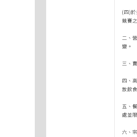
(四)
競賽
二、
變。
三、
四、高
放飲
五、
處並
六、