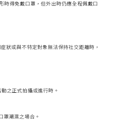
情形時得免戴口罩，但外出時仍應全程佩戴口
關症狀或與不特定對象無法保持社交距離時，
活動之正式拍攝或進行時。
使口罩潮濕之場合。