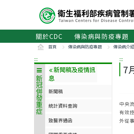
主
要
內
容
區
關於CDC
傳染病與防疫專題
ALT+C
首頁
傳染病與防疫專題
傳染病介
:::
:::
7
新聞稿及疫情訊
息
新冠併發重症
新聞稿
中央流
統計資料查詢
有效控
致醫界通函
外從