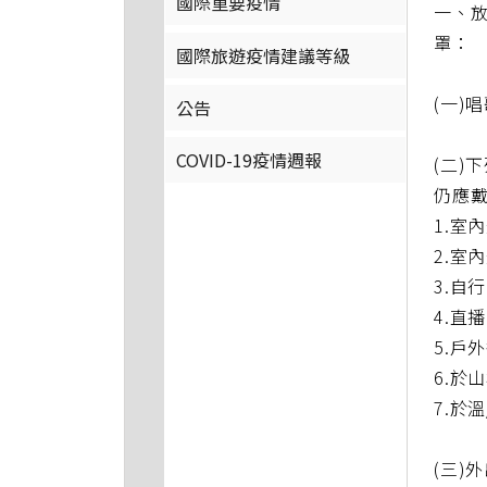
國際重要疫情
一、
罩：
國際旅遊疫情建議等級
(一)
公告
COVID-19疫情週報
(二
仍應
1.室
2.室
3.自
4.
5.戶
6.於
7.於
(三)