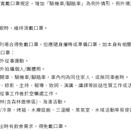
放寬戴口罩規定，增加「騎機車/腳踏車」為例外情形，例外
唱歌時，維持須戴口罩。
)下列場合得免戴口罩，但應隨身攜帶或準備口罩，如本身有相
戴口罩：
內外從事運動。
內外拍攝個人/團體照。
行開車、騎機車/腳踏車，車內均為同住家人，或無同車者時。
直播、錄影、主持、報導、致詞、演講、講課等談話性質工作或
外從事工作者於空曠處工作。
山林(含森林遊樂區)、海濱活動。
溫/冷泉、烤箱、水療設施、三溫暖、蒸氣室、水域活動等易
外出時有飲食需求，得免戴口罩。