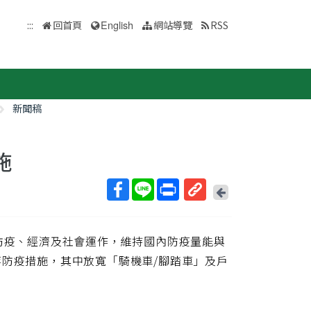
:::
回首頁
English
網站導覽
RSS
新聞稿
施
回
上
取
一
得
頁
顧防疫、經濟及社會運作，維持國內防疫量能與
短
網
等防疫措施，其中放寬「騎機車/腳踏車」及戶
址