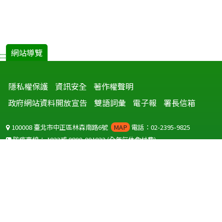
網站導覽
:::
隱私權保護
資訊安全
著作權聲明
政府網站資料開放宣告
雙語詞彙
電子報
署長信箱
100008 臺北市中正區林森南路6號
MAP
電話：02-2395-9825
防疫專線：
1922
或
0800-001922
(全年無休免付費)
聽語障服務免付費傳真：
0800-655955
國外可撥打
+886-800-001922
(自國外撥打回國須自付國際電話費用)
Copyright © 2026 衛生福利部 疾病管制署. All rights reserved.