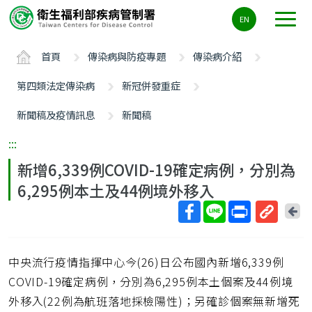
主
EN
要
內
首頁
傳染病與防疫專題
傳染病介紹
容
區
第四類法定傳染病
新冠併發重症
ALT+C
新聞稿及疫情訊息
新聞稿
:::
新增6,339例COVID-19確定病例，分別為
6,295例本土及44例境外移入
回
上
取
一
得
頁
中央流行疫情指揮中心今(26)日公布國內新增6,339例
短
網
COVID-19確定病例，分別為6,295例本土個案及44例境
址
外移入(22例為航班落地採檢陽性)；另確診個案無新增死