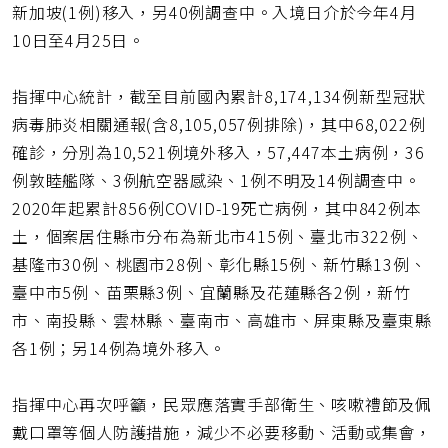
新加坡(1例)移入，另40例調查中。入境日介於今年4月
10日至4月25日。
指揮中心統計，截至目前國內累計8,174,134例新型冠狀
病毒肺炎相關通報(含8,105,057例排除)，其中68,022例
確診，分別為10,521例境外移入，57,447本土病例，36
例敦睦艦隊、3例航空器感染、1例不明及14例調查中。
2020年起累計856例COVID-19死亡病例，其中842例本
土，個案居住縣市分布為新北市415例、臺北市322例、
基隆市30例、桃園市28例、彰化縣15例、新竹縣13例、
臺中市5例、苗栗縣3例、宜蘭縣及花蓮縣各2例，新竹
市、南投縣、雲林縣、臺南市、高雄市、屏東縣及臺東縣
各1例；另14例為境外移入。
指揮中心再次呼籲，民眾應落實手部衛生、咳嗽禮節及佩
戴口罩等個人防護措施，減少不必要移動、活動或集會，